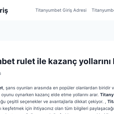
riş
Titanyumbet Giriş Adresi
Titanyumb
et rulet ile kazanç yollarını
5
et
, şans oyunları arasında en popüler olanlardan biridir 
 oyunu oynarken kazanç elde etme yollarını arar.
Titany
u çeşitli seçenekler ve avantajlarla dikkat çekiyor. ,
Ti
nı keşfetmek için ihtiyacınız olan tüm bilgileri paylaşaca