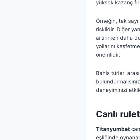
yüksek kazanç fırs
Örneğin, tek sayı
risklidir. Diğer y
artırırken daha d
yollarını keşfetme
önemlidir.
Bahis türleri aras
bulundurmalısınız
deneyiminizi etkile
Canlı rule
Titanyumbet
can
eşliğinde oynanan