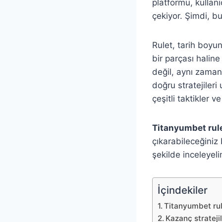
platformu, kullanı
çekiyor. Şimdi, b
Rulet, tarih boyu
bir parçası halin
değil, aynı zaman
doğru stratejileri
çeşitli taktikler v
Titanyumbet rul
çıkarabileceğiniz 
şekilde inceleyel
İçindekiler
Titanyumbet rul
Kazanç stratejil