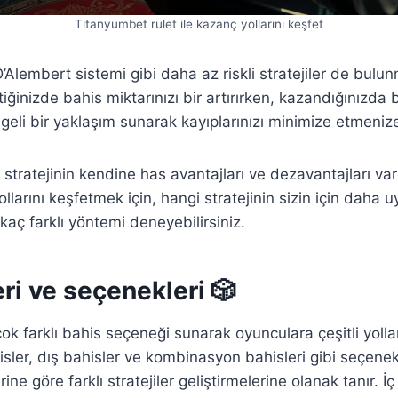
Titanyumbet rulet ile kazanç yollarını keşfet
’Alembert sistemi gibi daha az riskli stratejiler de bulu
ğinizde bahis miktarınızı bir artırırken, kazandığınızda bi
geli bir yaklaşım sunarak kayıplarınızı minimize etmenize 
stratejinin kendine has avantajları ve dezavantajları var
ollarını keşfetmek için, hangi stratejinin sizin için daha
rkaç farklı yöntemi deneyebilirsiniz.
eri ve seçenekleri 🎲
çok farklı bahis seçeneği sunarak oyunculara çeşitli yol
hisler, dış bahisler ve kombinasyon bahisleri gibi seçenek
ine göre farklı stratejiler geliştirmelerine olanak tanır. İ