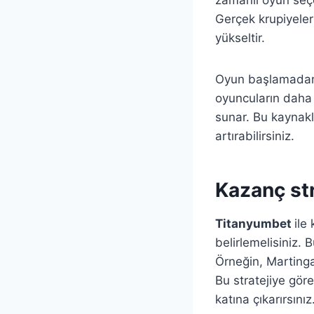
Gerçek krupiyeler
yükseltir.
Oyun başlamadan ö
oyuncuların daha 
sunar. Bu kaynakl
artırabilirsiniz.
Kazanç stra
Titanyumbet
ile
belirlemelisiniz. 
Örneğin, Martingale
Bu stratejiye göre
katına çıkarırsınız