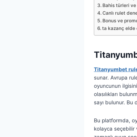
Bahis türleri ve
Canlı rulet den
Bonus ve promos
ta kazanç elde 
Titanyumb
Titanyumbet rul
sunar. Avrupa rule
oyuncunun ilgisin
olasılıkları bulu
sayı bulunur. Bu 
Bu platformda, oy
kolayca seçebilir
zamanlı oyun seçe