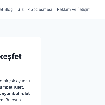
et Blog
Gizlilik Sözleşmesi
Reklam ve İletişim
 keşfet
ve birçok oyuncu,
umbet rulet
,
tanyumbet rulet
ğım. Bu oyun