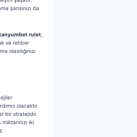
nma şansınızı da
tanyumbet rulet
,
nak ve rehber
a olasılığınızı
ejiler
rdımcı olacaktır.
 bir stratejidir.
miktarınızı iki
z.