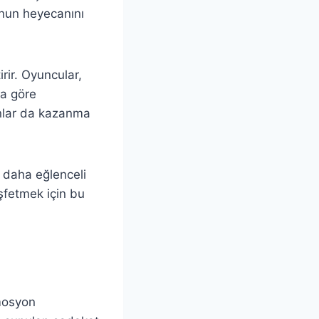
unun heyecanını
rir. Oyuncular,
na göre
onlar da kazanma
 daha eğlenceli
eşfetmek için bu
mosyon