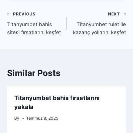
Yazı
PREVIOUS
NEXT
Titanyumbet bahis
Titanyumbet rulet ile
gezinmesi
sitesi fırsatlarını keşfet
kazanç yollarını keşfet
Similar Posts
Titanyumbet bahis fırsatlarını
yakala
By
Temmuz 8, 2025