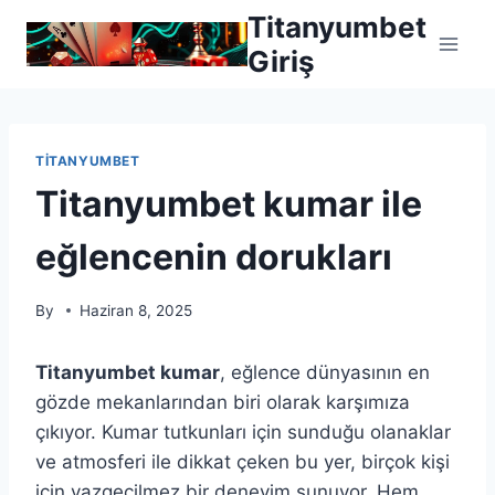
Skip
Titanyumbet
to
Giriş
content
TITANYUMBET
Titanyumbet kumar ile
eğlencenin dorukları
By
Haziran 8, 2025
Titanyumbet kumar
, eğlence dünyasının en
gözde mekanlarından biri olarak karşımıza
çıkıyor. Kumar tutkunları için sunduğu olanaklar
ve atmosferi ile dikkat çeken bu yer, birçok kişi
için vazgeçilmez bir deneyim sunuyor. Hem