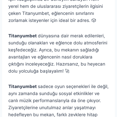
yerel hem de uluslararası ziyaretçilerin ilgisini
çeken Titanyumbet, eğlencenin sınırlarını
zorlamak isteyenler için ideal bir adres. 🎲
Titanyumbet
dünyasına dair merak edilenleri,
sunduğu olanakları ve eğlence dolu atmosferini
keşfedeceğiz. Ayrıca, bu mekanın sağladığı
avantajları ve eğlencenin nasıl doruklara
çıktığını inceleyeceğiz. Hazırsanız, bu heyecan
dolu yolculuğa başlayalım! 🚀
Titanyumbet
sadece oyun seçenekleri ile değil,
aynı zamanda sunduğu sosyal etkinlikler ve
canlı müzik performanslarıyla da öne çıkıyor.
Ziyaretçilerine unutulmaz anlar yaşatmayı
hedefleyen bu mekan, farklı zevklere hitap