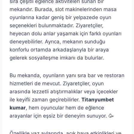
sıra çeşitli eğlence aktiviteleri sunan bir
mekandır. Burada, slot makinelerinden masa
oyunlarına kadar geniş bir yelpazede oyun
seçenekleri bulunmaktadır. Ziyaretçiler,
heyecan dolu anlar yaşamak için farklı oyunları
deneyebilirler. Ayrıca, mekanın sunduğu
konforlu ortamda arkadaşlarıyla bir araya
gelerek sosyalleşme imkanı da bulurlar.
Bu mekanda, oyunların yanı sıra bar ve restoran
hizmetleri de mevcut. Ziyaretçiler, oyun
arasında lezzetli atıştırmalıklar veya içecekler
ile keyifli zaman geçirebilirler.
Titanyumbet
kumar
, hem oyuncular hem de eğlence
arayanlar için eşsiz bir deneyim sunuyor. 🥳
Özellikle yaz aylarında, açık hava etkinlikleri ve