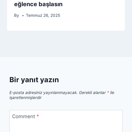
eğlence başlasın
By
Temmuz 26, 2025
Bir yanıt yazın
E-posta adresiniz yayınlanmayacak.
Gerekli alanlar
*
ile
işaretlenmişlerdir
Comment
*