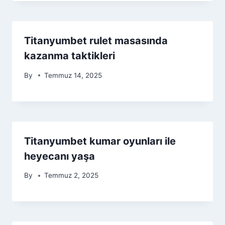
Titanyumbet rulet masasında
kazanma taktikleri
By
Temmuz 14, 2025
Titanyumbet kumar oyunları ile
heyecanı yaşa
By
Temmuz 2, 2025