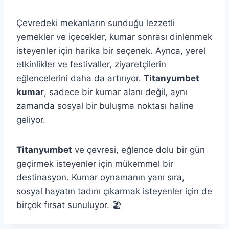
Çevredeki mekanların sunduğu lezzetli
yemekler ve içecekler, kumar sonrası dinlenmek
isteyenler için harika bir seçenek. Ayrıca, yerel
etkinlikler ve festivaller, ziyaretçilerin
eğlencelerini daha da artırıyor.
Titanyumbet
kumar
, sadece bir kumar alanı değil, aynı
zamanda sosyal bir buluşma noktası haline
geliyor.
Titanyumbet
ve çevresi, eğlence dolu bir gün
geçirmek isteyenler için mükemmel bir
destinasyon. Kumar oynamanın yanı sıra,
sosyal hayatın tadını çıkarmak isteyenler için de
birçok fırsat sunuluyor. 🏖️