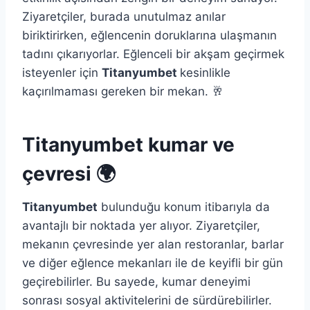
Ziyaretçiler, burada unutulmaz anılar
biriktirirken, eğlencenin doruklarına ulaşmanın
tadını çıkarıyorlar. Eğlenceli bir akşam geçirmek
isteyenler için
Titanyumbet
kesinlikle
kaçırılmaması gereken bir mekan. 🥂
Titanyumbet kumar ve
çevresi 🌍
Titanyumbet
bulunduğu konum itibarıyla da
avantajlı bir noktada yer alıyor. Ziyaretçiler,
mekanın çevresinde yer alan restoranlar, barlar
ve diğer eğlence mekanları ile de keyifli bir gün
geçirebilirler. Bu sayede, kumar deneyimi
sonrası sosyal aktivitelerini de sürdürebilirler.