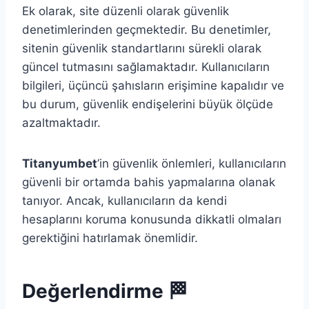
Ek olarak, site düzenli olarak güvenlik
denetimlerinden geçmektedir. Bu denetimler,
sitenin güvenlik standartlarını sürekli olarak
güncel tutmasını sağlamaktadır. Kullanıcıların
bilgileri, üçüncü şahısların erişimine kapalıdır ve
bu durum, güvenlik endişelerini büyük ölçüde
azaltmaktadır.
Titanyumbet
’in güvenlik önlemleri, kullanıcıların
güvenli bir ortamda bahis yapmalarına olanak
tanıyor. Ancak, kullanıcıların da kendi
hesaplarını koruma konusunda dikkatli olmaları
gerektiğini hatırlamak önemlidir.
Değerlendirme 🏁