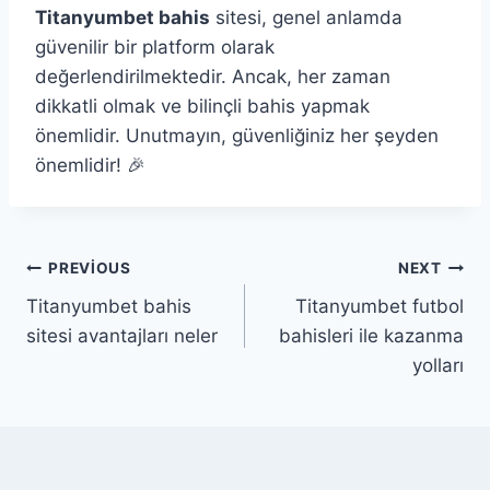
Titanyumbet bahis
sitesi, genel anlamda
güvenilir bir platform olarak
değerlendirilmektedir. Ancak, her zaman
dikkatli olmak ve bilinçli bahis yapmak
önemlidir. Unutmayın, güvenliğiniz her şeyden
önemlidir! 🎉
Yazı
PREVIOUS
NEXT
Titanyumbet bahis
Titanyumbet futbol
gezinmesi
sitesi avantajları neler
bahisleri ile kazanma
yolları