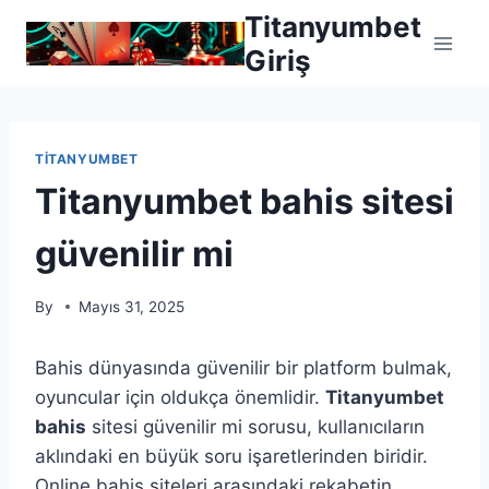
Skip
Titanyumbet
to
Giriş
content
TITANYUMBET
Titanyumbet bahis sitesi
güvenilir mi
By
Mayıs 31, 2025
Bahis dünyasında güvenilir bir platform bulmak,
oyuncular için oldukça önemlidir.
Titanyumbet
bahis
sitesi güvenilir mi sorusu, kullanıcıların
aklındaki en büyük soru işaretlerinden biridir.
Online bahis siteleri arasındaki rekabetin