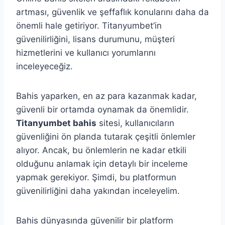
artması, güvenlik ve şeffaflık konularını daha da
önemli hale getiriyor. Titanyumbet’in
güvenilirliğini, lisans durumunu, müşteri
hizmetlerini ve kullanıcı yorumlarını
inceleyeceğiz.
Bahis yaparken, en az para kazanmak kadar,
güvenli bir ortamda oynamak da önemlidir.
Titanyumbet bahis
sitesi, kullanıcıların
güvenliğini ön planda tutarak çeşitli önlemler
alıyor. Ancak, bu önlemlerin ne kadar etkili
olduğunu anlamak için detaylı bir inceleme
yapmak gerekiyor. Şimdi, bu platformun
güvenilirliğini daha yakından inceleyelim.
Bahis dünyasında güvenilir bir platform