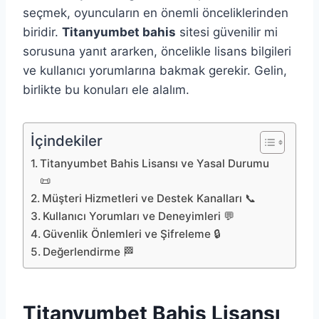
seçmek, oyuncuların en önemli önceliklerinden
biridir.
Titanyumbet bahis
sitesi güvenilir mi
sorusuna yanıt ararken, öncelikle lisans bilgileri
ve kullanıcı yorumlarına bakmak gerekir. Gelin,
birlikte bu konuları ele alalım.
İçindekiler
Titanyumbet Bahis Lisansı ve Yasal Durumu
📜
Müşteri Hizmetleri ve Destek Kanalları 📞
Kullanıcı Yorumları ve Deneyimleri 💬
Güvenlik Önlemleri ve Şifreleme 🔒
Değerlendirme 🏁
Titanyumbet Bahis Lisansı