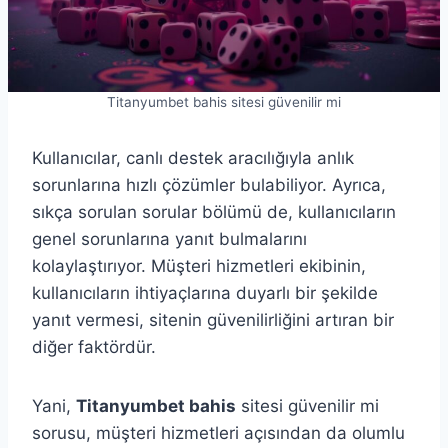
Titanyumbet bahis sitesi güvenilir mi
Kullanıcılar, canlı destek aracılığıyla anlık
sorunlarına hızlı çözümler bulabiliyor. Ayrıca,
sıkça sorulan sorular bölümü de, kullanıcıların
genel sorunlarına yanıt bulmalarını
kolaylaştırıyor. Müşteri hizmetleri ekibinin,
kullanıcıların ihtiyaçlarına duyarlı bir şekilde
yanıt vermesi, sitenin güvenilirliğini artıran bir
diğer faktördür.
Yani,
Titanyumbet bahis
sitesi güvenilir mi
sorusu, müşteri hizmetleri açısından da olumlu