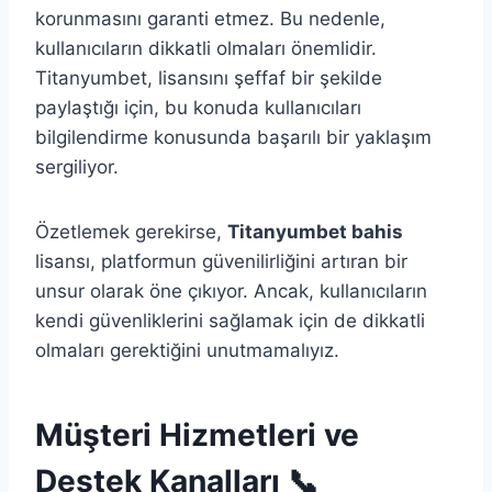
korunmasını garanti etmez. Bu nedenle,
kullanıcıların dikkatli olmaları önemlidir.
Titanyumbet, lisansını şeffaf bir şekilde
paylaştığı için, bu konuda kullanıcıları
bilgilendirme konusunda başarılı bir yaklaşım
sergiliyor.
Özetlemek gerekirse,
Titanyumbet bahis
lisansı, platformun güvenilirliğini artıran bir
unsur olarak öne çıkıyor. Ancak, kullanıcıların
kendi güvenliklerini sağlamak için de dikkatli
olmaları gerektiğini unutmamalıyız.
Müşteri Hizmetleri ve
Destek Kanalları 📞