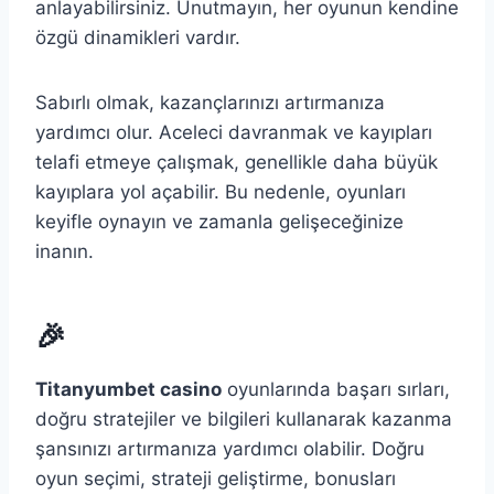
anlayabilirsiniz. Unutmayın, her oyunun kendine
özgü dinamikleri vardır.
Sabırlı olmak, kazançlarınızı artırmanıza
yardımcı olur. Aceleci davranmak ve kayıpları
telafi etmeye çalışmak, genellikle daha büyük
kayıplara yol açabilir. Bu nedenle, oyunları
keyifle oynayın ve zamanla gelişeceğinize
inanın.
🎉
Titanyumbet casino
oyunlarında başarı sırları,
doğru stratejiler ve bilgileri kullanarak kazanma
şansınızı artırmanıza yardımcı olabilir. Doğru
oyun seçimi, strateji geliştirme, bonusları