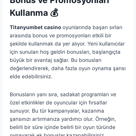
Kullanma 💰
Titanyumbet casino
oyunlarında başarı sırları
arasında bonus ve promosyonları etkili bir
şekilde kullanmak da yer alıyor. Yeni kullanıcılar
için sunulan hoş geldin bonusları, başlangıçta
büyük bir avantaj sağlar. Bu bonusları
değerlendirerek, daha fazla oyun oynama şansı
elde edebilirsiniz.
Bonusların yanı sıra, sadakat programları ve
özel etkinlikler de oyuncular için fırsatlar
sunuyor. Bu tür kampanyalar, kazanma
şansınızı artırmanıza yardımcı olur. Örneğin,
belirli bir süre içinde belirli bir oyun türünde
oynayarak ek bonuslar kazanabilirsiniz.