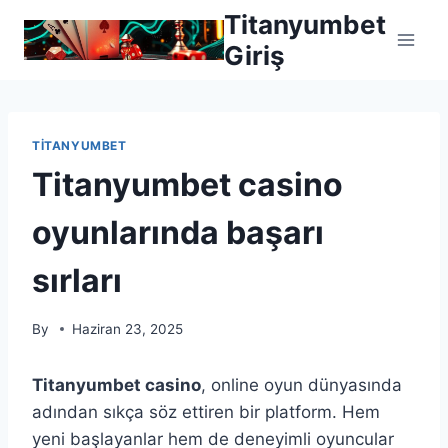
Skip
Titanyumbet
to
Giriş
content
TITANYUMBET
Titanyumbet casino
oyunlarında başarı
sırları
By
Haziran 23, 2025
Titanyumbet casino
, online oyun dünyasında
adından sıkça söz ettiren bir platform. Hem
yeni başlayanlar hem de deneyimli oyuncular