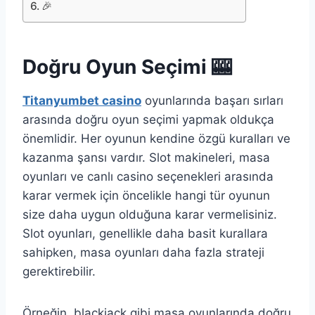
🎉
Doğru Oyun Seçimi 🎰
Titanyumbet casino
oyunlarında başarı sırları
arasında doğru oyun seçimi yapmak oldukça
önemlidir. Her oyunun kendine özgü kuralları ve
kazanma şansı vardır. Slot makineleri, masa
oyunları ve canlı casino seçenekleri arasında
karar vermek için öncelikle hangi tür oyunun
size daha uygun olduğuna karar vermelisiniz.
Slot oyunları, genellikle daha basit kurallara
sahipken, masa oyunları daha fazla strateji
gerektirebilir.
Örneğin, blackjack gibi masa oyunlarında doğru