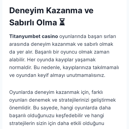
Deneyim Kazanma ve
Sabırlı Olma ⏳
Titanyumbet casino
oyunlarında başarı sırları
arasında deneyim kazanmak ve sabırlı olmak
da yer alır. Başarılı bir oyuncu olmak zaman
alabilir. Her oyunda kayıplar yaşamak
normaldir. Bu nedenle, kayıplarınıza takılmamalı
ve oyundan keyif almayı unutmamalısınız.
Oyunlarda deneyim kazanmak için, farklı
oyunları denemek ve stratejilerinizi geliştirmek
önemlidir. Bu sayede, hangi oyunlarda daha
başarılı olduğunuzu keşfedebilir ve hangi
stratejilerin sizin için daha etkili olduğunu