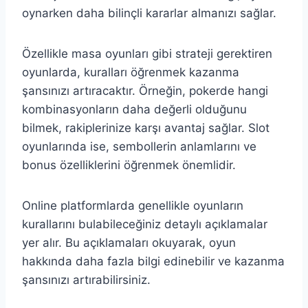
oynarken daha bilinçli kararlar almanızı sağlar.
Özellikle masa oyunları gibi strateji gerektiren
oyunlarda, kuralları öğrenmek kazanma
şansınızı artıracaktır. Örneğin, pokerde hangi
kombinasyonların daha değerli olduğunu
bilmek, rakiplerinize karşı avantaj sağlar. Slot
oyunlarında ise, sembollerin anlamlarını ve
bonus özelliklerini öğrenmek önemlidir.
Online platformlarda genellikle oyunların
kurallarını bulabileceğiniz detaylı açıklamalar
yer alır. Bu açıklamaları okuyarak, oyun
hakkında daha fazla bilgi edinebilir ve kazanma
şansınızı artırabilirsiniz.