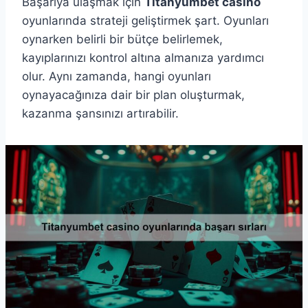
Başarıya ulaşmak için
Titanyumbet casino
oyunlarında strateji geliştirmek şart. Oyunları
oynarken belirli bir bütçe belirlemek,
kayıplarınızı kontrol altına almanıza yardımcı
olur. Aynı zamanda, hangi oyunları
oynayacağınıza dair bir plan oluşturmak,
kazanma şansınızı artırabilir.