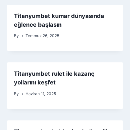
Titanyumbet kumar dünyasında
eğlence başlasın
By
Temmuz 26, 2025
Titanyumbet rulet ile kazanç
yollarını keşfet
By
Haziran 11, 2025