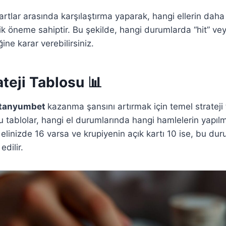
artlar arasında karşılaştırma yaparak, hangi ellerin dah
tik öneme sahiptir. Bu şekilde, hangi durumlarda “hit” ve
ne karar verebilirsiniz.
teji Tablosu 📊
itanyumbet
kazanma şansını artırmak için temel strateji 
u tablolar, hangi el durumlarında hangi hamlelerin yapılm
 elinizde 16 varsa ve krupiyenin açık kartı 10 ise, bu dur
dilir.