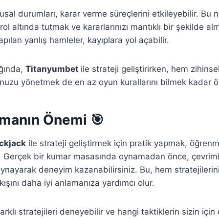
sal durumları, karar verme süreçlerini etkileyebilir. Bu 
rol altında tutmak ve kararlarınızı mantıklı bir şekilde al
pılan yanlış hamleler, kayıplara yol açabilir.
ığında,
Titanyumbet
ile strateji geliştirirken, hem zihin
uzu yönetmek de en az oyun kurallarını bilmek kadar ön
pmanın Önemi 🎯
ckjack
ile strateji geliştirmek için pratik yapmak, öğrenm
ir. Gerçek bir kumar masasında oynamadan önce, çevrimi
oynayarak deneyim kazanabilirsiniz. Bu, hem stratejilerin
şını daha iyi anlamanıza yardımcı olur.
rklı stratejileri deneyebilir ve hangi taktiklerin sizin için