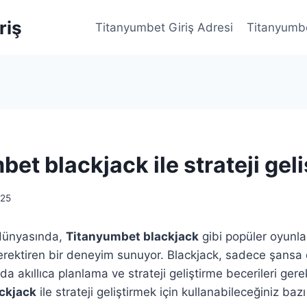
riş
Titanyumbet Giriş Adresi
Titanyumb
et blackjack ile strateji geli
025
dünyasında,
Titanyumbet blackjack
gibi popüler oyunla
erektiren bir deneyim sunuyor. Blackjack, sadece şansa 
a akıllıca planlama ve strateji geliştirme becerileri gerekt
ckjack
ile strateji geliştirmek için kullanabileceğiniz baz