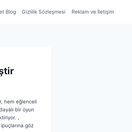
et Blog
Gizlilik Sözleşmesi
Reklam ve İletişim
ştir
r, hem eğlenceli
dayalı bir oyun
iriyor. ,
ı ipuçlarına göz