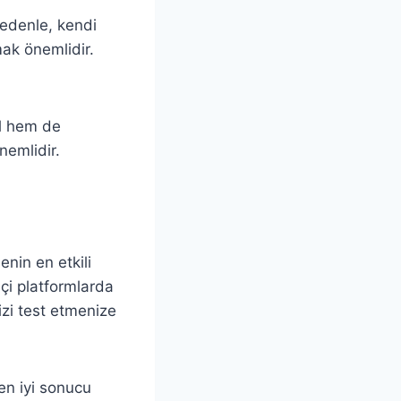
nedenle, kendi
mak önemlidir.
sel hem de
emlidir.
enin en etkili
çi platformlarda
izi test etmenize
 en iyi sonucu