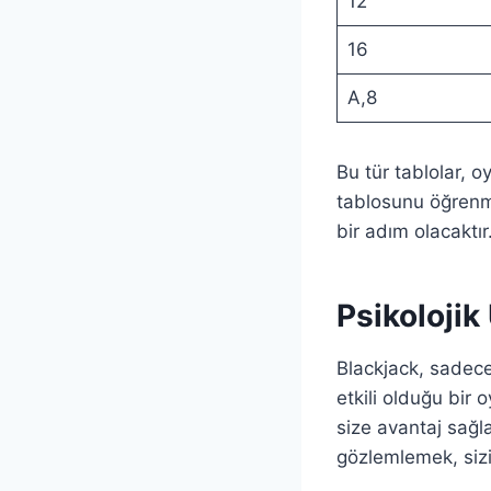
12
16
A,8
Bu tür tablolar, o
tablosunu öğren
bir adım olacaktır
Psikolojik
Blackjack, sadece
etkili olduğu bir 
size avantaj sağl
gözlemlemek, sizin