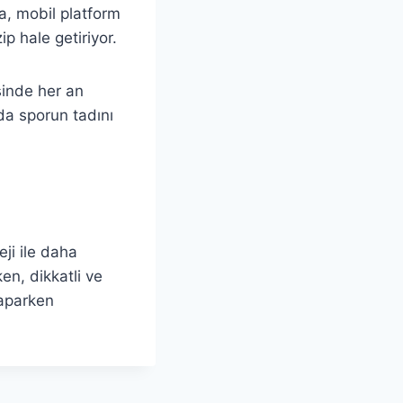
ca, mobil platform
 hale getiriyor.
inde her an
da sporun tadını
eji ile daha
en, dikkatli ve
yaparken