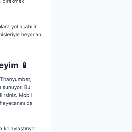
ra bırakmak
ara yol açabilir.
isleriyle heyecan
eyim 📱
 Titanyumbet,
ı sunuyor. Bu
lirsiniz. Mobil
s heyecanını da
kolaylaştırıyor.