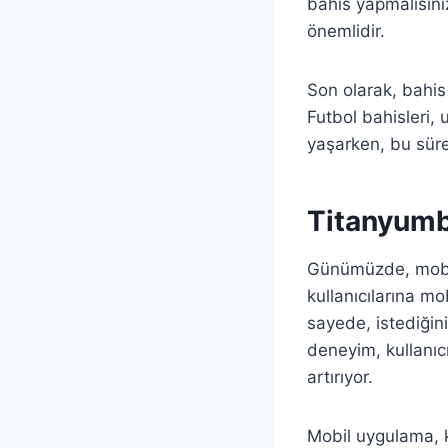
bahis yapmalısını
önemlidir.
Son olarak, bahis 
Futbol bahisleri, u
yaşarken, bu süre
Titanyumb
Günümüzde, mobil
kullanıcılarına m
sayede, istediğini
deneyim, kullanıcı
artırıyor.
Mobil uygulama, k