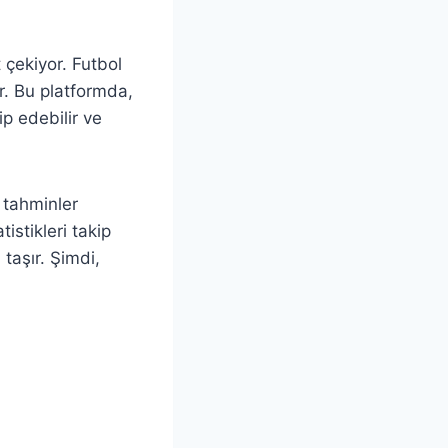
 çekiyor. Futbol
or. Bu platformda,
p edebilir ve
u tahminler
istikleri takip
aşır. Şimdi,