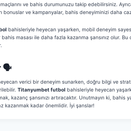
e maçlarını ve bahis durumunuzu takip edebilirsiniz. Ayrı
 bonuslar ve kampanyalar, bahis deneyiminizi daha cazip
bol
bahisleriyle heyecan yaşarken, mobil deneyim sayes
r bahis masası ile daha fazla kazanma şansınız olur. Bu 
.
 🗣️
heyecan verici bir deneyim sunarken, doğru bilgi ve strat
ilebilir.
Titanyumbet futbol
bahisleriyle heyecan yaşark
almak, kazanç şansınızı artıracaktır. Unutmayın ki, bahis 
 kazanmak kadar önemlidir. İyi şanslar!