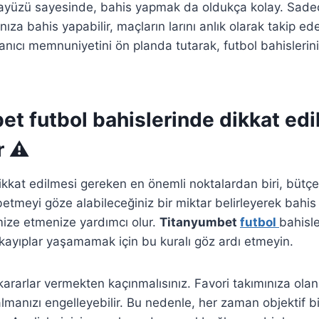
arayüzü sayesinde, bahis yapmak da oldukça kolay. Sade
ınıza bahis yapabilir, maçların larını anlık olarak takip ede
anıcı memnuniyetini ön planda tutarak, futbol bahislerin
t futbol bahislerinde dikkat edi
 ⚠️
kkat edilmesi gereken en önemli noktalardan biri, bütçe
etmeyi göze alabileceğiniz bir miktar belirleyerek bahis 
imize etmenize yardımcı olur.
Titanyumbet
futbol
bahisl
ayıplar yaşamamak için bu kuralı göz ardı etmeyin.
ararlar vermekten kaçınmalısınız. Favori takımınıza olan b
almanızı engelleyebilir. Bu nedenle, her zaman objektif bi