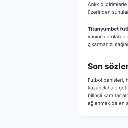
Anlık bildirimlerl
üzerinden sunulan
Titanyumbet fut
yanınızda olan bi
çıkarmanızı sağlar
Son sözler
Futbol bahisleri, 
kazançlı hale getir
bilinçli kararlar 
eğlenmek de en az